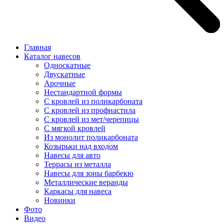
Главная
Каталог навесов
Односкатные
Двускатные
Арочные
Нестандартной формы
С кровлей из поликарбоната
С кровлей из профнастила
С кровлей из мет/черепицы
С мягкой кровлей
Из монолит поликарбоната
Козырьки над входом
Навесы для авто
Террасы из металла
Навесы для зоны барбекю
Металлические веранды
Каркасы для навеса
Новинки
Фото
Видео