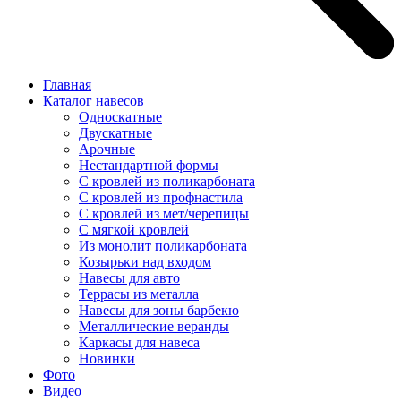
Главная
Каталог навесов
Односкатные
Двускатные
Арочные
Нестандартной формы
С кровлей из поликарбоната
С кровлей из профнастила
С кровлей из мет/черепицы
С мягкой кровлей
Из монолит поликарбоната
Козырьки над входом
Навесы для авто
Террасы из металла
Навесы для зоны барбекю
Металлические веранды
Каркасы для навеса
Новинки
Фото
Видео