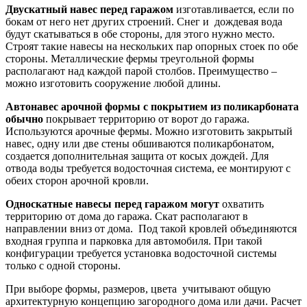
Двускатный навес перед гаражом
изготавливается, если по
бокам от него нет других строений. Снег и дождевая вода
будут скатываться в обе стороны, для этого нужно место.
Строят такие навесы на нескольких пар опорных стоек по обе
стороны. Металлические фермы треугольной формы
располагают над каждой парой столбов. Преимущество –
можно изготовить сооружение любой длины.
Автонавес арочной формы с покрытием из поликарбоната
обычно
покрывает территорию от ворот до гаража.
Используются арочные фермы. Можно изготовить закрытый
навес, одну или две стены обшиваются поликарбонатом,
создается дополнительная защита от косых дождей. Для
отвода воды требуется водосточная система, ее монтируют с
обеих сторон арочной кровли.
Односкатные навесы перед гаражом могут
охватить
территорию от дома до гаража. Скат располагают в
направлении вниз от дома. Под такой кровлей объединяются
входная группа и парковка для автомобиля. При такой
конфигурации требуется установка водосточной системы
только с одной стороны.
При выборе формы, размеров, цвета учитывают общую
архитектурную концепцию загородного дома или дачи. Расчет